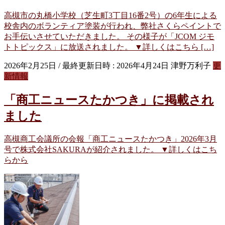
高槻市の丸橋小学校（芝生町3丁目16番2号）の6年生による
校舎内のボランティア塗装が行われ、弊社さくらペイントで
お手伝いさせていただきました。 その様子が「JCOM ジモ
トトピックス」に放送されました。 ▼詳しくはこちら […]
2026年2月25日
/ 最終更新日時 :
2026年4月24日
津野万利子
更
新情報
「商工ニュースたかつき」に掲載され
ました
高槻商工会議所の会報「商工ニュースたかつき」2026年3月
号で株式会社SAKURAが紹介されました。 ▼詳しくはこち
らから