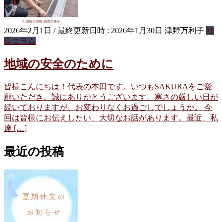
2026年2月1日
/ 最終更新日時 :
2026年1月30日
津野万利子
社
長コラム
地域の安全のために
皆様こんにちは！代表の本田です。いつもSAKURAをご愛
顧いただき、誠にありがとうございます。寒さの厳しい日が
続いておりますが、お変わりなくお過ごしでしょうか。 今
回は皆様にお伝えしたい、大切なお話があります。最近、私
達 […]
最近の投稿