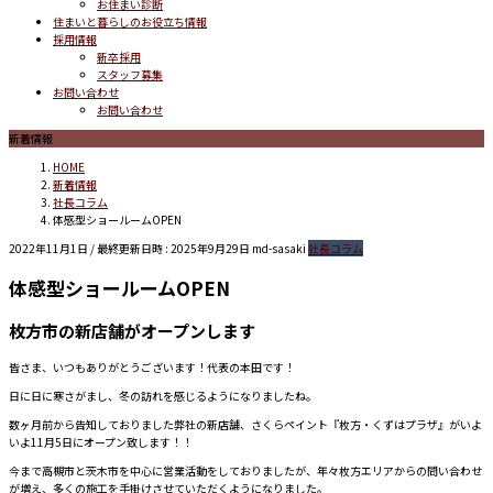
お住まい診断
住まいと暮らしのお役立ち情報
採用情報
新卒採用
スタッフ募集
お問い合わせ
お問い合わせ
新着情報
HOME
新着情報
社長コラム
体感型ショールームOPEN
2022年11月1日
/ 最終更新日時 :
2025年9月29日
md-sasaki
社長コラム
体感型ショールームOPEN
枚方市の新店舗がオープンします
皆さま、いつもありがとうございます！代表の本田です！
日に日に寒さがまし、冬の訪れを感じるようになりましたね。
数ヶ月前から告知しておりました弊社の新店舗、さくらペイント『枚方・くずはプラザ』がいよ
いよ11月5日にオープン致します！！
今まで高槻市と茨木市を中心に営業活動をしておりましたが、年々枚方エリアからの問い合わせ
が増え、多くの施工を手掛けさせていただくようになりました。