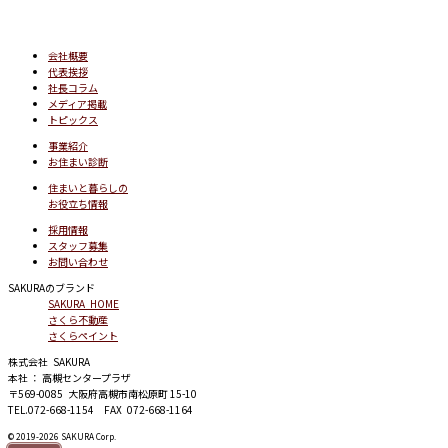
会社概要
代表挨拶
社長コラム
メディア掲載
トピックス
事業紹介
お住まい診断
住まいと暮らしの
お役立ち情報
採用情報
スタッフ募集
お問い合わせ
SAKURAのブランド
SAKURA HOME
さくら不動産
さくらペイント
株式会社 SAKURA
本社 ： 高槻センタープラザ
〒569-0085 大阪府高槻市南松原町 15-10
TEL.072-668-1154 FAX 072-668-1164
© 2019-2026 SAKURA Corp.