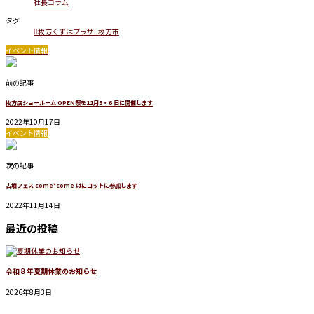
社長コラム
タグ
枚方くずはプラザ
枚方市
イベント情報
前の記事
枚方店ショールーム OPEN祭を11月5・６日に開催します
2022年10月17日
イベント情報
次の記事
古墳フェス come*come はにコットに参加します
2022年11月14日
最近の投稿
令和８年夏期休業のお知らせ
2026年8月3日