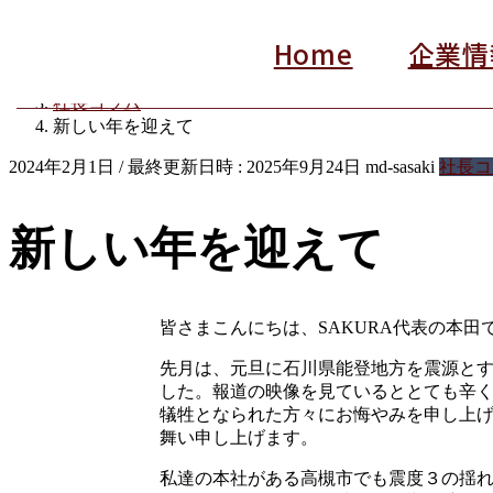
新着情報
Home
企業情
HOME
新着情報
社長コラム
新しい年を迎えて
2024年2月1日
/ 最終更新日時 :
2025年9月24日
md-sasaki
社長コ
新しい年を迎えて
皆さまこんにちは、SAKURA代表の本田
先月は、元旦に石川県能登地方を震源と
した。報道の映像を見ているととても辛
犠牲となられた方々にお悔やみを申し上
舞い申し上げます。
私達の本社がある高槻市でも震度３の揺